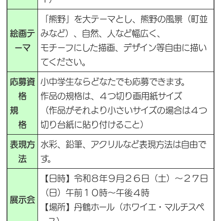
「熊野」を大テーマとし、熊野の風景（町並
絵画テ
みなど）、自然、人など幅広く、
ーマ
モチーフにした描画、デザイン等自由に描い
てください。
応募資
小中学生ならどなたでも応募できます。
格
作品の規格は、４つ切り画用紙サイズ
規
（作品がそれより小さいサイズの場合は４つ
格
切り台紙に貼り付けること）
表現方
水彩、鉛筆、アクリルなど表現方法は自由で
法
す。
【日時】令和８年９月２６日（土）～２７日
（日）午前１０時～午後４時
展示会
【場所】丹鶴ホール（ホワイエ・マルチスペ