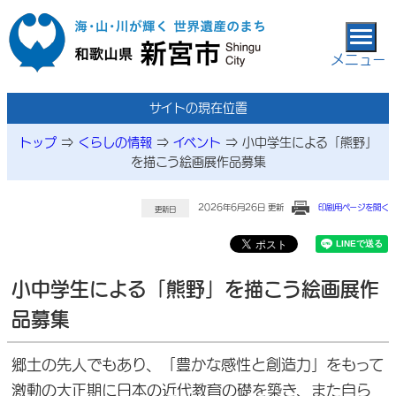
本文へ移動
メニュー
サイトの現在位置
トップ
⇒
くらしの情報
⇒
イベント
⇒
小中学生による「熊野」
を描こう絵画展作品募集
2026年6月26日 更新
印刷用ページを開く
更新日
小中学生による「熊野」を描こう絵画展作
品募集
郷土の先人でもあり、「豊かな感性と創造力」をもって
激動の大正期に日本の近代教育の礎を築き、また自ら