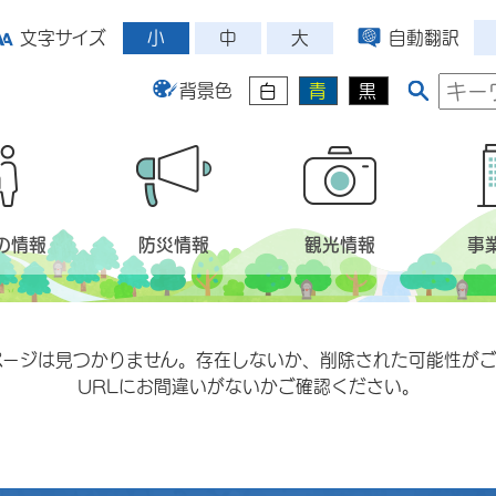
小
中
大
文字サイズ
自動翻訳
背景色
白
青
黒
の情報
防災情報
観光情報
事
ページは見つかりません。存在しないか、削除された可能性がご
URLにお間違いがないかご確認ください。