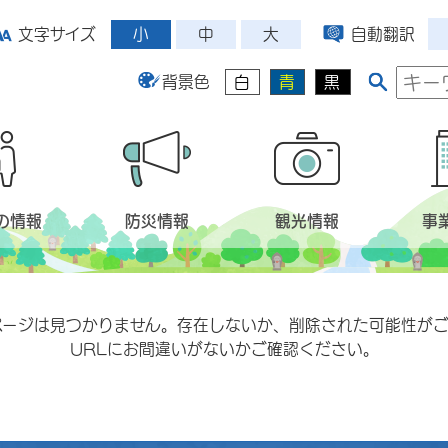
小
中
大
文字サイズ
自動翻訳
背景色
白
青
黒
の情報
防災情報
観光情報
事
ページは見つかりません。存在しないか、削除された可能性がご
URLにお間違いがないかご確認ください。