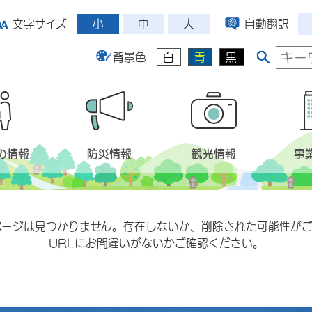
小
中
大
文字サイズ
自動翻訳
背景色
白
青
黒
の情報
防災情報
観光情報
事
ページは見つかりません。存在しないか、削除された可能性がご
URLにお間違いがないかご確認ください。