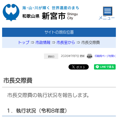
本文へ移動
メニュー
サイトの現在位置
トップ
⇒
市政情報
⇒
市長室から
⇒
市長交際費
2026年7月7日 更新
印刷用ページを開く
更新日
市長交際費
市長交際費の執行状況を報告します。
１．執行状況（令和8年度）