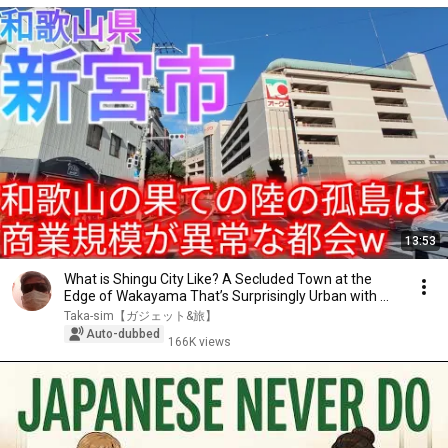
13:53
What is Shingu City Like? A Secluded Town at the
Edge of Wakayama That’s Surprisingly Urban with ...
Taka-sim【ガジェット&旅】
Auto-dubbed
166K views