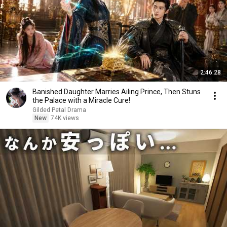
2:46:28
Banished Daughter Marries Ailing Prince, Then Stuns
the Palace with a Miracle Cure!
Gilded Petal Drama
New
74K views