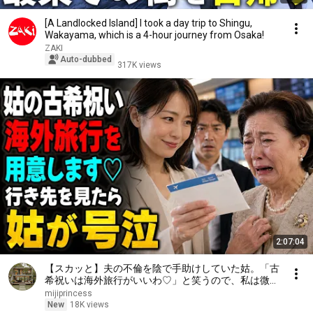
[A Landlocked Island] I took a day trip to Shingu,
Wakayama, which is a 4-hour journey from Osaka!
ZAKI
Auto-dubbed
317K views
2:07:04
【スカッと】夫の不倫を陰で手助けしていた姑。「古
希祝いは海外旅行がいいわ♡」と笑うので、私は微笑
んだ。「もちろんご用意します」――行き先を知った
mijiprincess
姑は号泣した……。
New
18K views