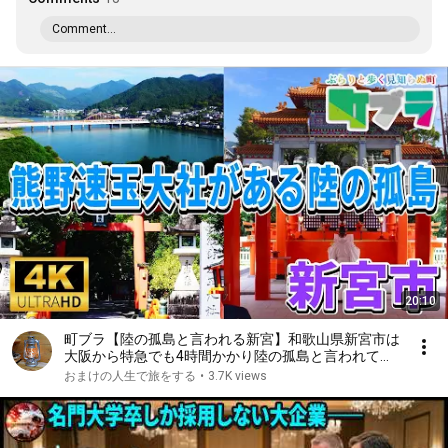
Comment...
20:10
町ブラ【陸の孤島と言われる新宮】和歌山県新宮市は
大阪から特急でも4時間かかり陸の孤島と言われてい
ます、しかし江戸時代から昭和にかけては木材商とし
おまけの人生で旅をする
•
3.7K views
てとても発展していました