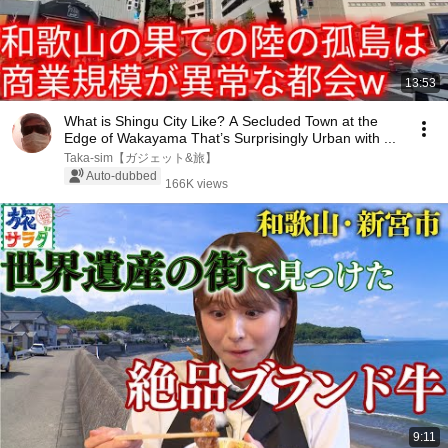
13:53
What is Shingu City Like? A Secluded Town at the
Edge of Wakayama That’s Surprisingly Urban with ...
Taka-sim【ガジェット&旅】
Auto-dubbed
166K views
9:11