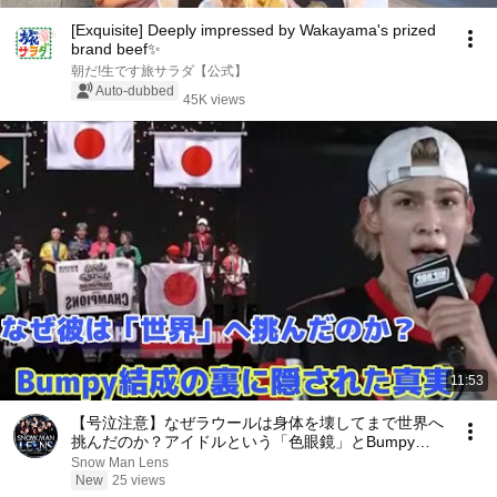
[Exquisite] Deeply impressed by Wakayama's prized
brand beef✨
朝だ!生です旅サラダ【公式】
Auto-dubbed
45K views
11:53
【号泣注意】なぜラウールは身体を壊してまで世界へ
挑んだのか？アイドルという「色眼鏡」とBumpy挫
折の裏に隠された本当の涙【Snow Man徹底解説】
Snow Man Lens
New
25 views