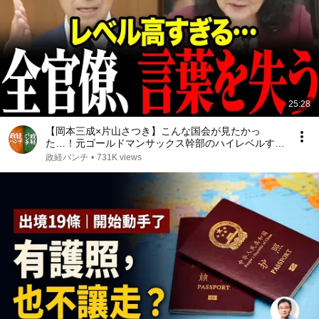
25:28
【岡本三成×片山さつき】こんな国会が見たかっ
た…！元ゴールドマンサックス幹部のハイレベルすぎ
る国会質疑 #岡本三成 #片山さつき #国会
政経パンチ
•
731K views