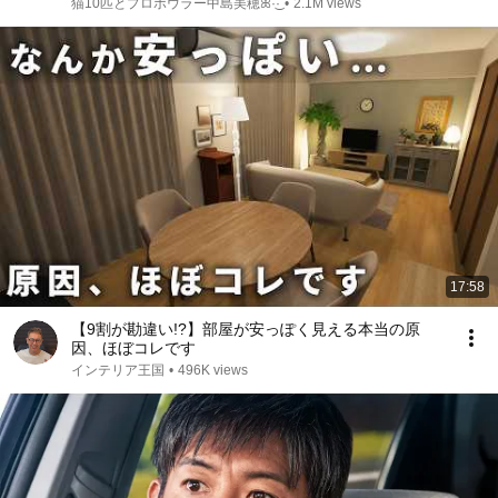
ス ｜Friendly Crow
猫10匹とプロボウラー中島美穂ꕤ︎︎·͜·
•
2.1M views
17:58
【9割が勘違い!?】部屋が安っぽく見える本当の原
因、ほぼコレです
インテリア王国
•
496K views