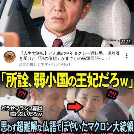
22:33
【人生大逆転】どん底の中年タクシー運転手。偶然引
き受けた「謎の依頼」がまさかの衝撃展開へ…！
超夢の推しシネマ
•
436K views