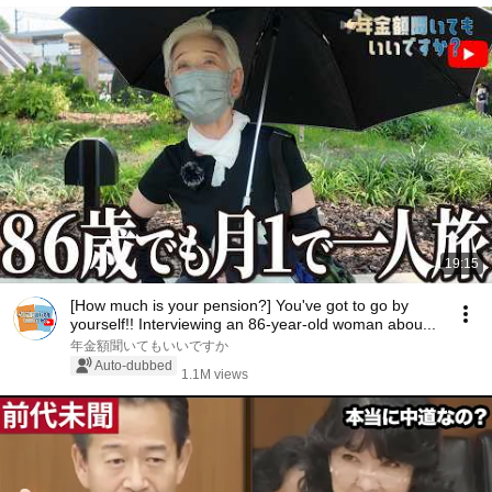
19:15
[How much is your pension?] You've got to go by
yourself!! Interviewing an 86-year-old woman abou...
年金額聞いてもいいですか
Auto-dubbed
1.1M views