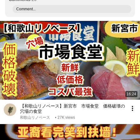
Comment...
16:24
【和歌山リノベース】新宮市 市場食堂 価格破壊の
穴場の食堂
和歌山リノベース
•
27K views