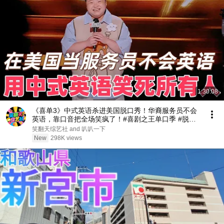
1:30:08
《喜单3》中式英语杀进美国脱口秀！华裔服务员不会
英语，靠口音把全场笑疯了！#喜剧之王单口季 #脱口
秀 #搞笑 #喜剧 #funny #综艺
笑翻天综艺社 and 叭叭一下
New
298K views