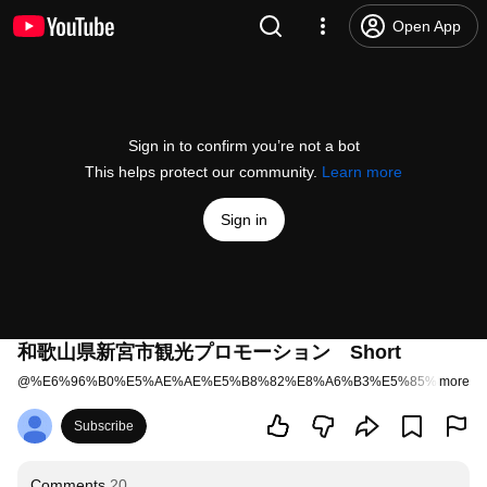
Open App
Sign in to confirm you’re not a bot
This helps protect our community.
Learn more
Sign in
和歌山県新宮市観光プロモーション Short
@
%E6%96%B0%E5%AE%AE%E5%B8%82%E8%A6%B3%E5%85%89%E5
more
Subscribe
Comments
20