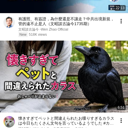
22:13
有護照、有簽證，為什麼還是不讓走？中共出境新規，
管的遠不止是人（文昭談古論今1735期）
文昭談古論今 -Wen Zhao Official
New
518K views
6:51
懐きすぎてペットと間違えられたお喋りすぎるカラス
は今日もたくさん文句を言っているようでした #カラ