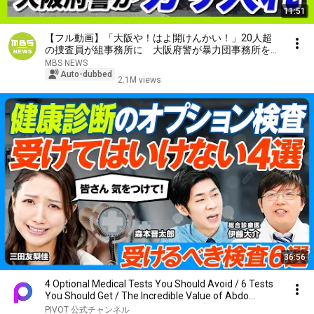
11:51
【フル動画】「大阪や！はよ開けんかい！」20人超
の捜査員が組事務所に 大阪府警が暴力団事務所を家
宅捜索 特殊詐欺の被害金めぐり（2026年7月29日）
MBS NEWS
Auto-dubbed
2.1M views
36:56
4 Optional Medical Tests You Should Avoid / 6 Tests
You Should Get / The Incredible Value of Abdo...
PIVOT 公式チャンネル