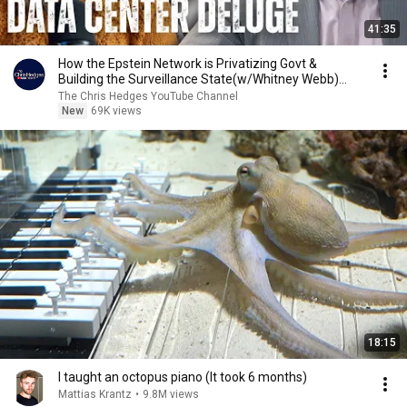
41:35
How the Epstein Network is Privatizing Govt &
Building the Surveillance State(w/Whitney Webb)
|TCHR
The Chris Hedges YouTube Channel
New
69K views
18:15
I taught an octopus piano (It took 6 months)
Mattias Krantz
•
9.8M views