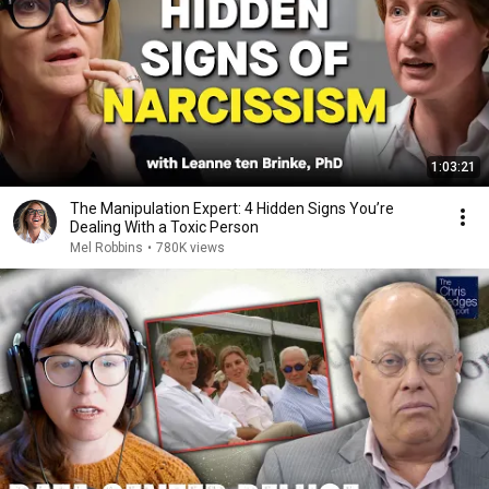
1:03:21
The Manipulation Expert: 4 Hidden Signs You’re
Dealing With a Toxic Person
Mel Robbins
•
780K views