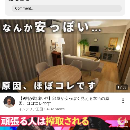
Comment...
17:58
【9割が勘違い!?】部屋が安っぽく見える本当の原
因、ほぼコレです
インテリア王国
•
494K views