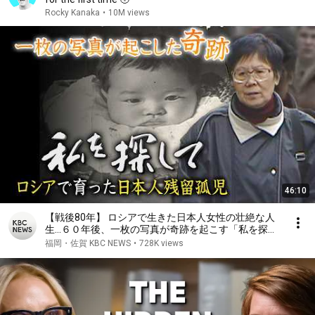
Rocky Kanaka
•
10M views
46:10
【戦後80年】 ロシアで生きた日本人女性の壮絶な人
生…６０年後、一枚の写真が奇跡を起こす「私を探し
て〜ロシアで育った日本人残留孤児〜」（２００５年
福岡・佐賀 KBC NEWS
•
728K views
ＫＢＣ制作）