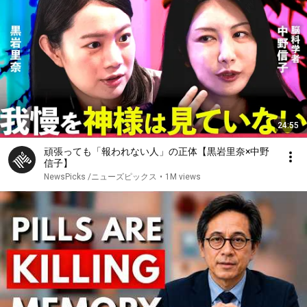
24:55
頑張っても「報われない人」の正体【黒岩里奈×中野
信子】
NewsPicks /ニューズピックス
•
1M views