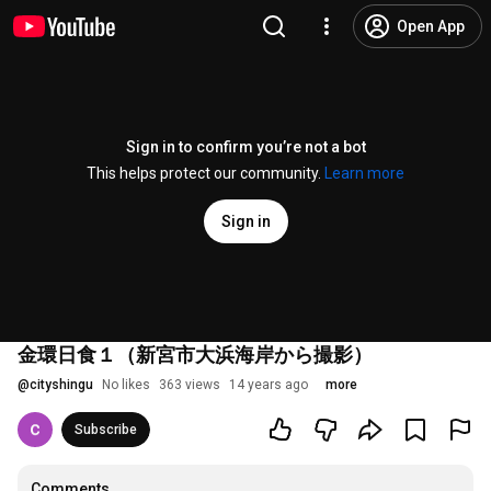
Open App
Sign in to confirm you’re not a bot
This helps protect our community.
Learn more
Sign in
金環日食１（新宮市大浜海岸から撮影）
@
cityshingu
No likes
363 views
14 years ago
more
Subscribe
Comments