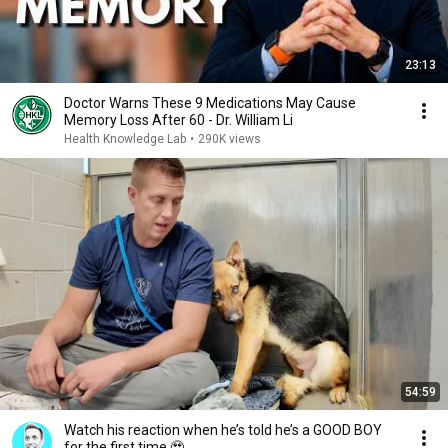
23:13
Doctor Warns These 9 Medications May Cause
Memory Loss After 60 - Dr. William Li
Health Knowledge Lab
•
290K views
54:59
Watch his reaction when he’s told he’s a GOOD BOY
for the first time 🥹