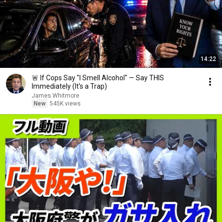
14:22
🚨 If Cops Say "I Smell Alcohol" — Say THIS
Immediately (It's a Trap)
James Whitmore
New
545K views