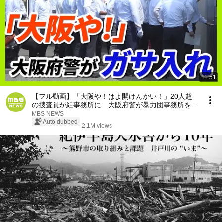
11:51
【フル動画】「大阪や！はよ開けんかい！」20人超
の捜査員が組事務所に 大阪府警が暴力団事務所を家
宅捜索 特殊詐欺の被害金めぐり（2026年7月29日）
MBS NEWS
Auto-dubbed
2.1M views