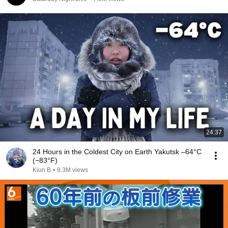
24:37
24 Hours in the Coldest City on Earth Yakutsk –64°C
(−83°F)
Kiun B
•
9.3M views