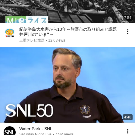
7:54
紀伊半島大水害から10年～熊野市の取り組みと課題
井戸川の❝いま❞～
三重テレビ放送
•
12K views
4:48
Water Park - SNL
Saturday Night Live
•
7.5M views