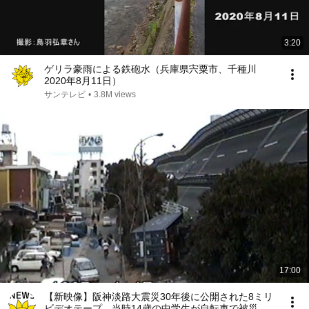
3:20
ゲリラ豪雨による鉄砲水（兵庫県宍粟市、千種川
2020年8月11日）
サンテレビ
•
3.8M views
17:00
【新映像】阪神淡路大震災30年後に公開された8ミリ
ビデオテープ 当時14歳の中学生が自転車で被災地