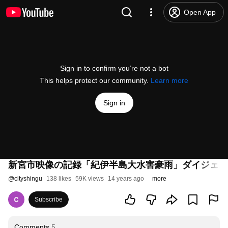
Open App
Sign in to confirm you’re not a bot
This helps protect our community.
Learn more
Sign in
新宮市映像の記録「紀伊半島大水害豪雨」ダイジェス
@
cityshingu
138 likes
59K views
14 years ago
more
Subscribe
Comments
5