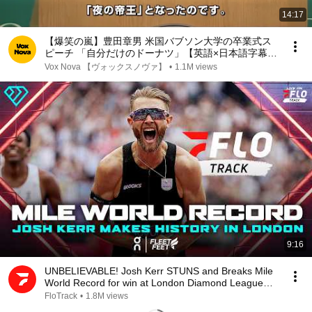
14:17
【爆笑の嵐】豊田章男 米国バブソン大学の卒業式ス
ピーチ 「自分だけのドーナツ」【英語×日本語字幕】
TOYOTA トヨタ自動車
Vox Nova 【ヴォックスノヴァ】
•
1.1M views
9:16
UNBELIEVABLE! Josh Kerr STUNS and Breaks Mile
World Record for win at London Diamond League
2026
FloTrack
•
1.8M views