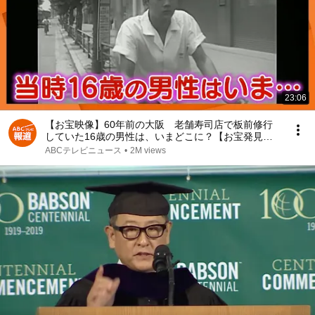
23:06
【お宝映像】60年前の大阪 老舗寿司店で板前修行
していた16歳の男性は、いまどこに？【お宝発見！
関西いまむかし】
ABCテレビニュース
•
2M views