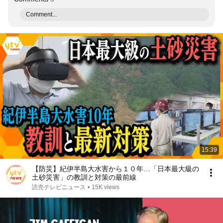
Comment...
15:39
【防災】紀伊半島大水害から１０年…「日本最大級の
土砂災害」の教訓と対策の最前線
読売テレビニュース
•
15K views