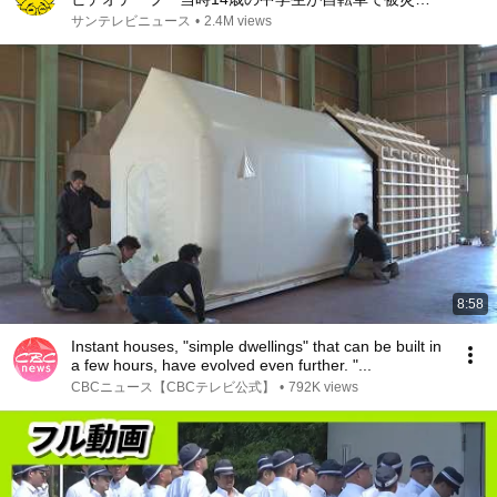
へ
サンテレビニュース
•
2.4M views
8:58
Instant houses, "simple dwellings" that can be built in
a few hours, have evolved even further. "...
CBCニュース【CBCテレビ公式】
•
792K views