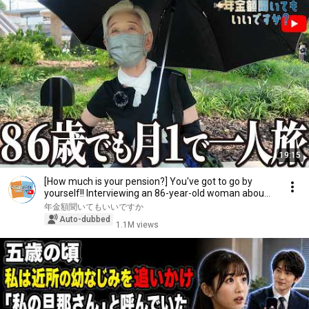
19:15
[How much is your pension?] You've got to go by
yourself!! Interviewing an 86-year-old woman abou...
年金額聞いてもいいですか
Auto-dubbed
1.1M views