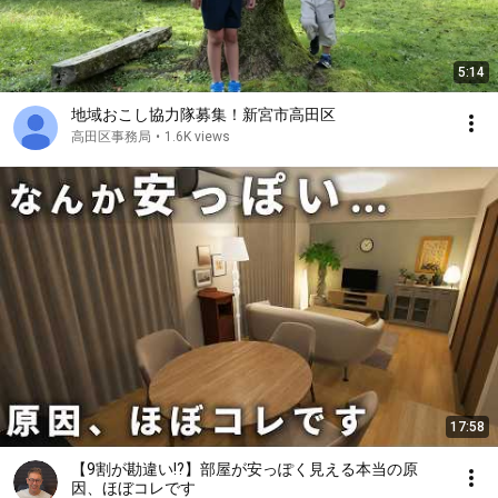
5:14
地域おこし協力隊募集！新宮市高田区
高田区事務局
•
1.6K views
17:58
【9割が勘違い!?】部屋が安っぽく見える本当の原
因、ほぼコレです