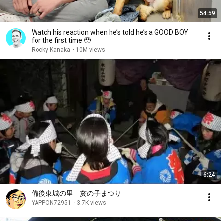
54:59
Watch his reaction when he’s told he’s a GOOD BOY
for the first time 🥹
Rocky Kanaka
•
10M views
6:24
備後東城の里 亥の子まつり
YAPPON72951
•
3.7K views