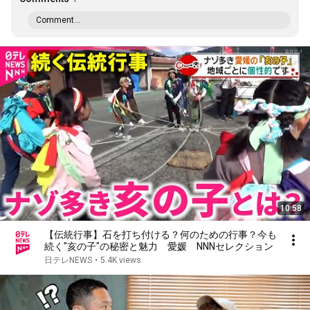
Comment...
10:58
【伝統行事】石を打ち付ける？何のための行事？今も
続く"亥の子"の秘密と魅力 愛媛 NNNセレクション
日テレNEWS
•
5.4K views