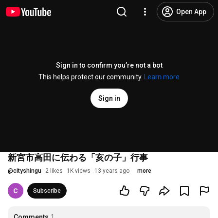
Open App
Sign in to confirm you’re not a bot
This helps protect our community.
Learn more
Sign in
新宮市高田に伝わる「亥の子」行事
@
cityshingu
2 likes
1K views
13 years ago
more
Subscribe
Comments
1