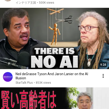
インテリア王国
•
500K views
9:24
Neil deGrasse Tyson And Jaron Lanier on the AI
Illusion
StarTalk Plus
•
853K views