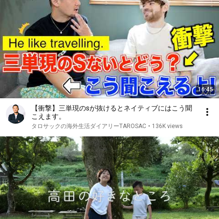
16:45
【衝撃】三単現のsが抜けるとネイティブにはこう聞
こえます。
タロサックの海外生活ダイアリーTAROSAC
•
136K views