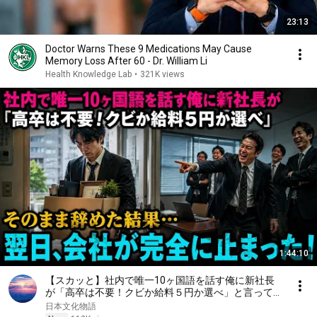
23:13
Doctor Warns These 9 Medications May Cause
Memory Loss After 60 - Dr. William Li
Health Knowledge Lab
•
321K views
1:44:10
【スカッと】社内で唯一10ヶ国語を話す俺に新社長
が「高卒は不要！クビか給料５円か選べ」と言ってき
た。そのまま辞めた結果
日本文化物語