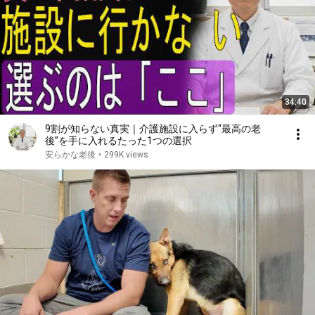
34:40
9割が知らない真実｜介護施設に入らず“最高の老
後”を手に入れるたった1つの選択
安らかな老後
•
299K views