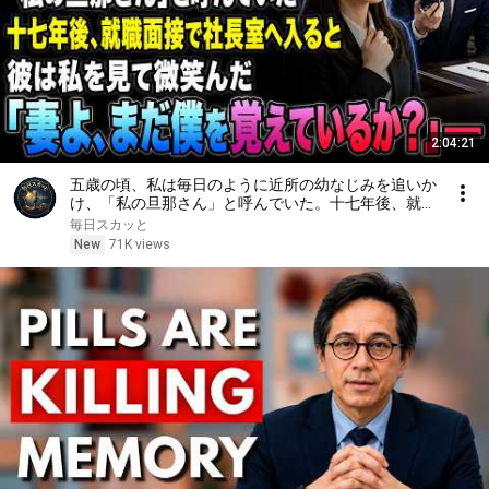
2:04:21
五歳の頃、私は毎日のように近所の幼なじみを追いか
け、「私の旦那さん」と呼んでいた。十七年後、就職
面接で社長室へ入ると、彼は私を見て微笑んだ。「妻
毎日スカッと
よ、まだ僕を覚えているか？」――
New
71K views