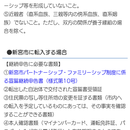
ーシップ等を形成していないこと。
⑤近親者（直系血族、三親等内の傍系血族、直系姻
族）でないこと。ただし、双方の関係が養子縁組の場
合を除く。
●新宮市に転入する場合
【継続申告に必要な書類】
①
新宮市パートナーシップ・ファミリーシップ制度に係
る宣誓継続申告書（様式第10号）
②転出した自治体で交付された宣誓書受領証
③住民票の写し等住所地の変更を証する書類（市内へ
の転入を予定しているものにあっては、その事実を確認
することができる書類）
④本人確認書類（マイナンバーカード、運転免許証、パ