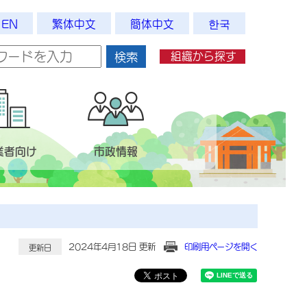
EN
繁体中文
簡体中文
한국
組織から探す
検索
業者向け
市政情報
2024年4月18日 更新
印刷用ページを開く
更新日