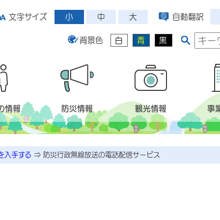
小
中
大
文字サイズ
自動翻訳
背景色
白
青
黒
の情報
防災情報
観光情報
事
を入手する
⇒
防災行政無線放送の電話配信サービス