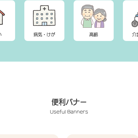
い
病気・けが
高齢
介
便利バナー
Useful Banners