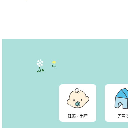
妊娠・出産
子育