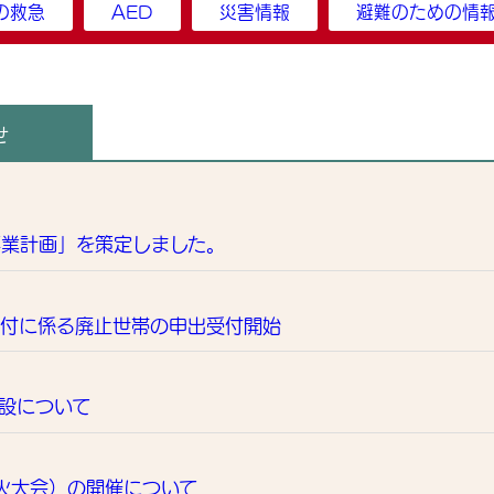
の救急
AED
災害情報
避難のための情
せ
事業計画」を策定しました。
給付に係る廃止世帯の申出受付開始
設について
火大会）の開催について