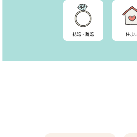
結婚・離婚
住ま