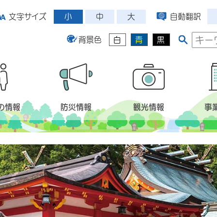
小
中
大
文字サイズ
自動翻訳
背景色
白
青
黒
の情報
防災情報
観光情報
事
示）