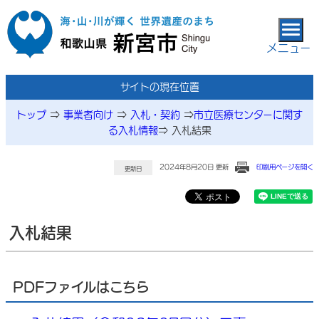
本文へ移動
メニュー
サイトの現在位置
トップ
⇒
事業者向け
⇒
入札・契約
⇒
市立医療センターに関す
る入札情報
⇒
入札結果
2024年8月20日 更新
印刷用ページを開く
更新日
入札結果
PDFファイルはこちら