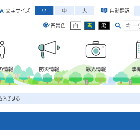
小
中
大
文字サイズ
自動翻訳
背景色
白
青
黒
の情報
防災情報
観光情報
事
を入手する