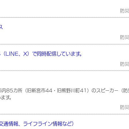
防
ス
防
（LINE、X）で同時配信しています。
防
内85カ所（旧新宮市44・旧熊野川町41）のスピーカー（防
います。
防
交通情報、ライフライン情報など）