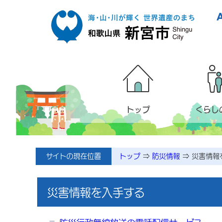
本文へ移動
トップ
くらし
メニューページ
サイトの現在位置
トップ
⇒
防災情報
⇒
災害情報
災害情報を入手する