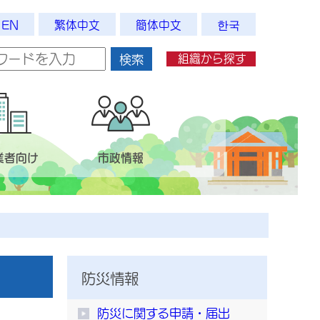
EN
繁体中文
簡体中文
한국
組織から探す
検索
業者向け
市政情報
防災情報
防災に関する申請・届出