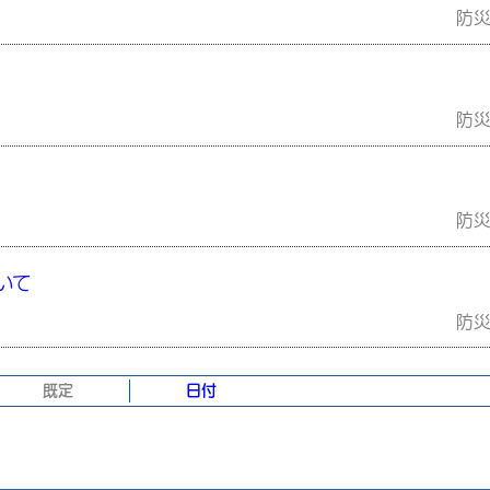
防
防
防
いて
防
既定
日付