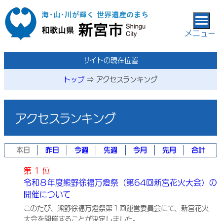
本文へ移動
メニュー
サイトの現在位置
トップ
⇒
アクセスランキング
アクセスランキング
本日
昨日
今週
先週
今月
先月
合計
第 1 位
令和８年度熊野徐福万燈祭（第64回新宮花火大会）の
開催について
このたび、熊野徐福万燈祭第１回運営委員会にて、新宮花火
大会を開催することが決定しました。