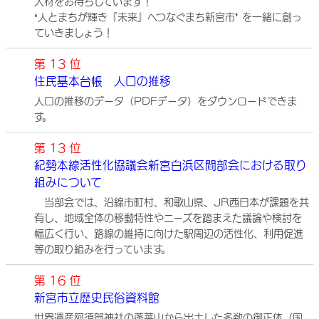
人材をお待ちしています！
❛人とまちが輝き『未来』へつなぐまち新宮市❜ を一緒に創っ
ていきましょう！
第 13 位
住民基本台帳 人口の推移
人口の推移のデータ（PDFデータ）をダウンロードできま
す。
第 13 位
紀勢本線活性化協議会新宮白浜区間部会における取り
組みについて
当部会では、沿線市町村、和歌山県、JR西日本が課題を共
有し、地域全体の移動特性やニーズを踏まえた議論や検討を
幅広く行い、路線の維持に向けた駅周辺の活性化、利用促進
等の取り組みを行っています。
第 16 位
新宮市立歴史民俗資料館
世界遺産阿須賀神社の蓬莱山から出土した多数の御正体（国