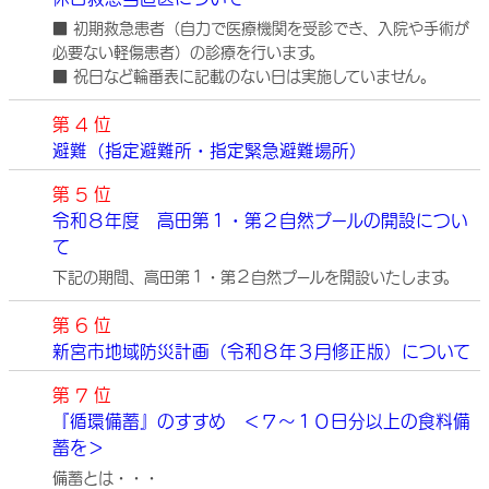
■ 初期救急患者（自力で医療機関を受診でき、入院や手術が
必要ない軽傷患者）の診療を行います。
■ 祝日など輪番表に記載のない日は実施していません。
第 4 位
避難（指定避難所・指定緊急避難場所）
第 5 位
令和８年度 高田第１・第２自然プールの開設につい
て
下記の期間、高田第１・第２自然プールを開設いたします。
第 6 位
新宮市地域防災計画（令和８年３月修正版）について
第 7 位
『循環備蓄』のすすめ ＜７～１０日分以上の食料備
蓄を＞
備蓄とは・・・