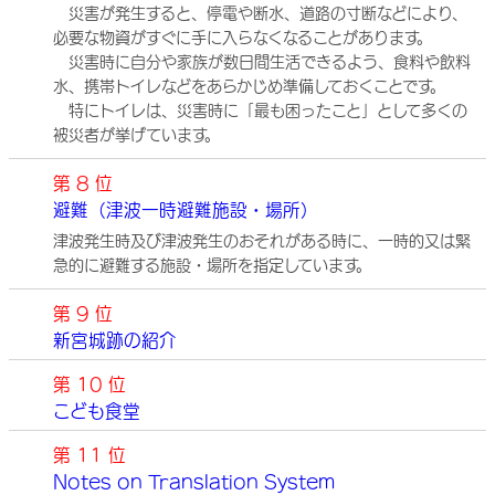
災害が発生すると、停電や断水、道路の寸断などにより、
必要な物資がすぐに手に入らなくなることがあります。
災害時に自分や家族が数日間生活できるよう、食料や飲料
水、携帯トイレなどをあらかじめ準備しておくことです。
特にトイレは、災害時に「最も困ったこと」として多くの
被災者が挙げています。
第 8 位
避難（津波一時避難施設・場所）
津波発生時及び津波発生のおそれがある時に、一時的又は緊
急的に避難する施設・場所を指定しています。
第 9 位
新宮城跡の紹介
第 10 位
こども食堂
第 11 位
Notes on Translation System