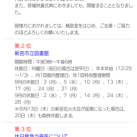
また、徐福供養式典におきましても、開催することとなりまし
た。
皆様方におかれましては、賛助金をはじめ、ご支援・ご協力
のほどよろしくお願いいたします。
第 2 位
新宮市立図書館
開館時間：午前9時～午後6時
休館日：月曜日（祝日の場合は翌平日）、年末年始（12/29
～1/3）、月1回館内整理日、年1回特別整理期間
8月の休館日：3（月）、5（水）、10（月）、13（木）、
17（月）、24（月）、31（月）
9月の休館日：2（水）、7（月）、14（月）、24（木）、
28（月）
※８月13日（木）の新宮花火大会が延期になった場合は、
20日（木）も臨時休館します。
第 3 位
休日救急当直医について