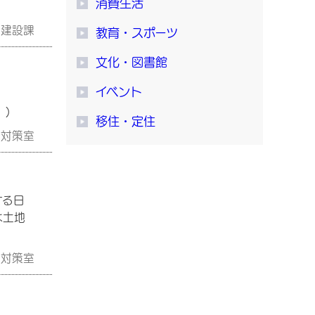
消費生活
市建設課
教育・スポーツ
文化・図書館
イベント
)
移住・定住
家対策室
する日
は土地
家対策室