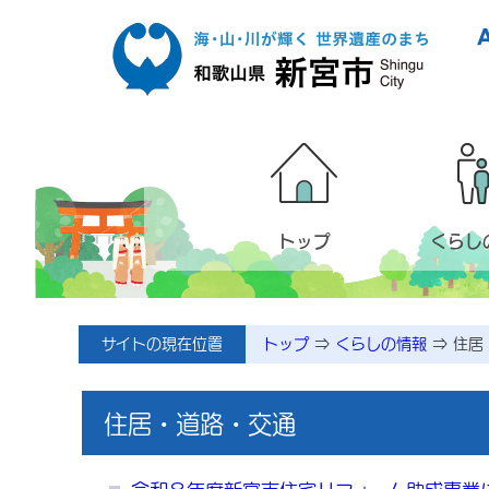
本文へ移動
トップ
くらし
メニューページ
サイトの現在位置
トップ
⇒
くらしの情報
⇒
住居
住居・道路・交通