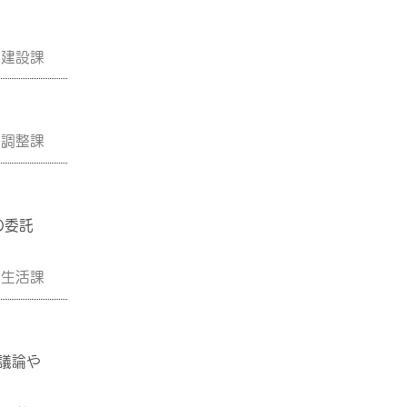
市建設課
画調整課
の委託
民生活課
議論や