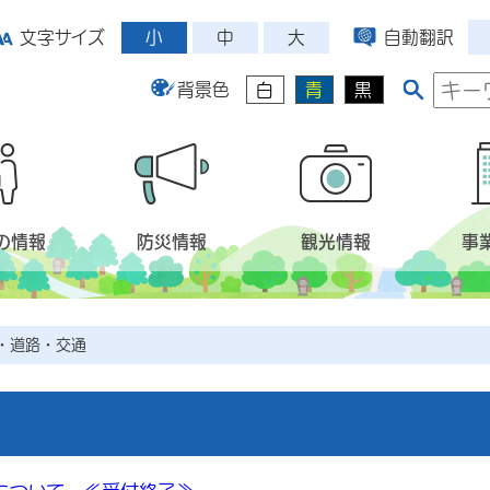
小
中
大
文字サイズ
自動翻訳
背景色
白
青
黒
の情報
防災情報
観光情報
事
・道路・交通