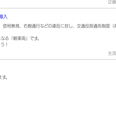
企
導入
や、信号無視、右側通行などの違反に対し、交通反則通告制度（
になる「軽車両」です。
ょう！
生
ます。