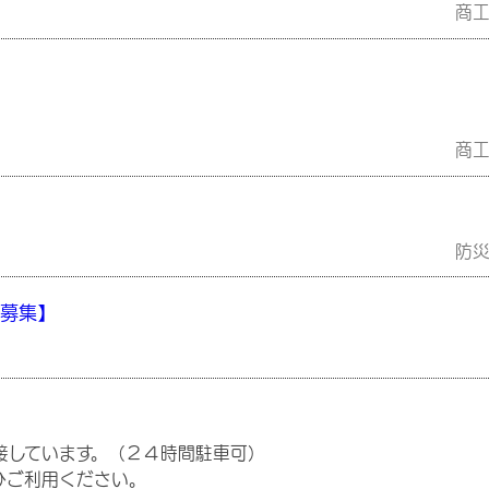
商
。
商
防
時募集】
しています。（２４時間駐車可）
ひご利用ください。