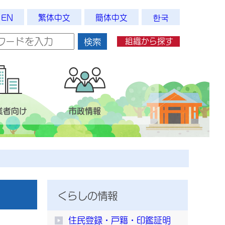
EN
繁体中文
簡体中文
한국
組織から探す
検索
業者向け
市政情報
くらしの情報
住民登録・戸籍・印鑑証明