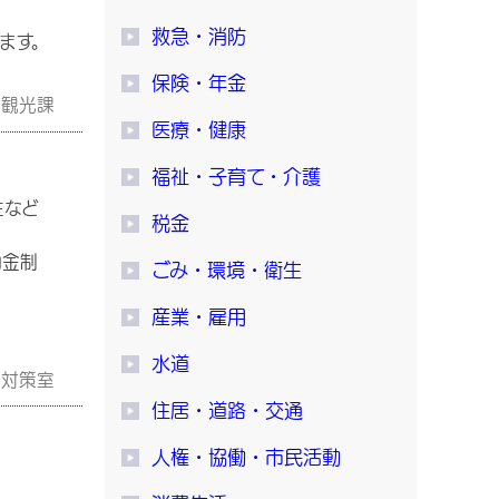
救急・消防
ます。
保険・年金
工観光課
医療・健康
福祉・子育て・介護
性など
税金
助金制
ごみ・環境・衛生
産業・雇用
水道
家対策室
住居・道路・交通
人権・協働・市民活動