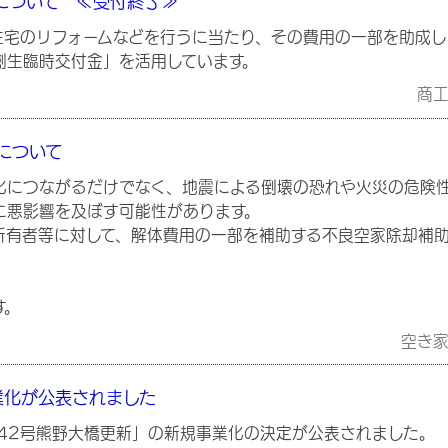
について ≪受付終了≫
宅のリフォームなどを行うに当たり、その費用の一部を助成し
生臨時交付金」を活用しています。
商
について
化につながるだけでなく、地震による倒壊の恐れや火災の危険
に悪影響を及ぼす可能性があります。
所有者等に対して、解体費用の一部を補助する不良空家除却補
す。
空き
業化が公表されました
42号熊野大橋更新」の新規事業化の決定が公表されました。