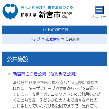
本文へ移動
メニュー
メニューページ
サイトの現在位置
トップ
⇒
市政情報
⇒
公共施設
公共施設
新宮市さつき公園（復興祈念公園）
滑り台やドキドキ吊り橋を含んだ大型複合遊具の
ほかに、ターザンロープや健康遊具などを設置し
ています。広場はピクニックとしてもご利用いただ
くこともでき、子どもから大人まで様々な年代の
方に楽しんでいただける公園ですので、是非ご利