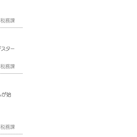
税務課
がスター
税務課
ルが始
税務課