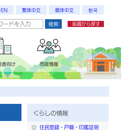
EN
繁体中文
簡体中文
한국
組織から探す
検索
業者向け
市政情報
くらしの情報
住民登録・戸籍・印鑑証明