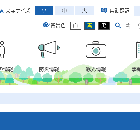
小
中
大
文字サイズ
自動翻訳
背景色
白
青
黒
の情報
防災情報
観光情報
事