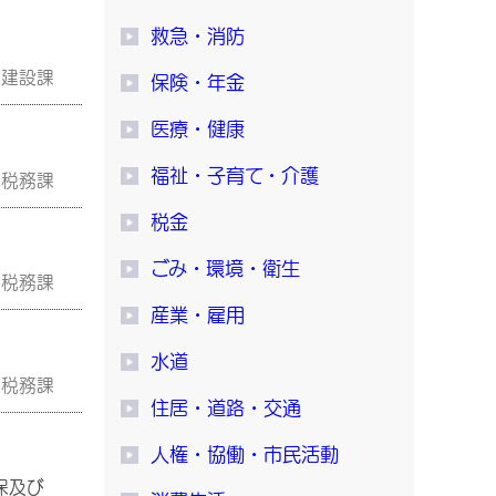
救急・消防
市建設課
保険・年金
医療・健康
福祉・子育て・介護
税務課
税金
ごみ・環境・衛生
税務課
産業・雇用
水道
税務課
住居・道路・交通
人権・協働・市民活動
保及び