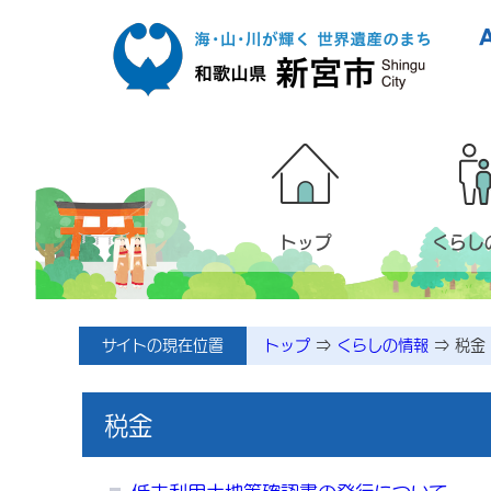
本文へ移動
トップ
くらし
メニューページ
サイトの現在位置
トップ
⇒
くらしの情報
⇒
税金
税金