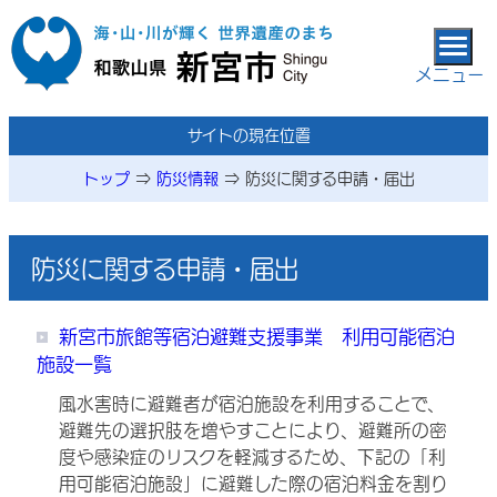
本文へ移動
メニュー
メニューページ
サイトの現在位置
トップ
⇒
防災情報
⇒
防災に関する申請・届出
防災に関する申請・届出
新宮市旅館等宿泊避難支援事業 利用可能宿泊
施設一覧
風水害時に避難者が宿泊施設を利用することで、
避難先の選択肢を増やすことにより、避難所の密
度や感染症のリスクを軽減するため、下記の「利
用可能宿泊施設」に避難した際の宿泊料金を割り