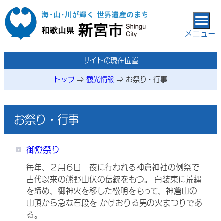
本文へ移動
メニュー
メニューページ
サイトの現在位置
トップ
⇒
観光情報
⇒
お祭り・行事
お祭り・行事
御燈祭り
毎年、２月６日 夜に行われる神倉神社の例祭で
古代以来の熊野山伏の伝統をもつ。 白装束に荒縄
を締め、御神火を移した松明をもって、神倉山の
山頂から急な石段を かけおりる男の火まつりであ
る。