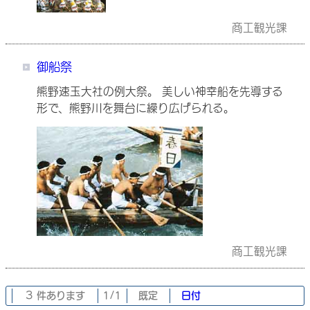
商工観光課
御船祭
熊野速玉大社の例大祭。 美しい神幸船を先導する
形で、熊野川を舞台に繰り広げられる。
商工観光課
3 件あります
1/1
既定
日付