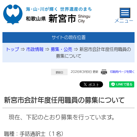
本文へ移動
メニュー
サイトの現在位置
トップ
⇒
市政情報
⇒
募集・公売
⇒
新宮市会計年度任用職員の
募集について
2026年3月9日 更新
印刷用ページを開く
更新日
新宮市会計年度任用職員の募集について
現在、下記のとおり募集を行っています。
職種：手話通訳士（１名）