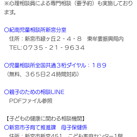
※心理相談員による専門相談（要予約）も実施しており
ます。
〇紀南児童相談所新宮分室
住所：新宮市緑ヶ丘２‐４‐８ 東牟婁振興局内
TEL:０７３５‐２１‐９６３４
〇児童相談所全国共通３桁ダイヤル：１８９
（無料、３６５日２４時間対応）
〇親子のための相談LINE
PDFファイル参照
【子どもの健康に関わる相談機関】
〇新宮市子育て推進課 母子保健係
住所：新宮市新宮451 こども家庭センター1階