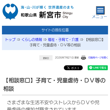
本文へ移動
メニュー
サイトの現在位置
トップ
⇒
くらしの情報
⇒
福祉・子育て・介護
⇒
【相談窓口】
子育て・児童虐待・ＤＶ等の相談
2026年7月21日 更新
印刷用ページを開く
更新日
【相談窓口】子育て・児童虐待・ＤＶ等の
相談
さまざまな生活不安やストレスからＤＶや児
童虐待の増加が懸念されています。