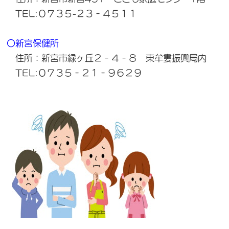
TEL:０７３５-２３‐４５１１
〇新宮保健所
住所：新宮市緑ヶ丘２‐４‐８ 東牟婁振興局内
TEL:０７３５‐２１‐９６２９