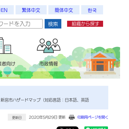
EN
繁体中文
簡体中文
한국
組織から探す
検索
業者向け
市政情報
 新宮市ハザードマップ（対応言語：日本語、英語
2020年5月29日 更新
印刷用ページを開く
更新日