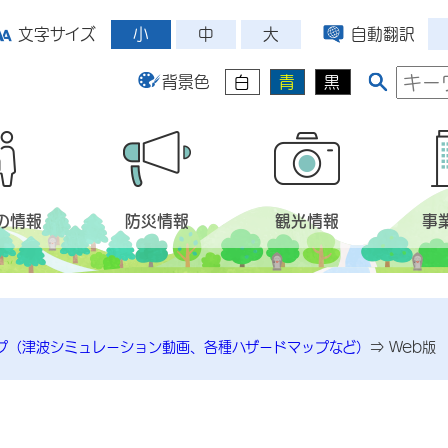
小
中
大
文字サイズ
自動翻訳
背景色
白
青
黒
の情報
防災情報
観光情報
事
プ（津波シミュレーション動画、各種ハザードマップなど）
⇒
Web版