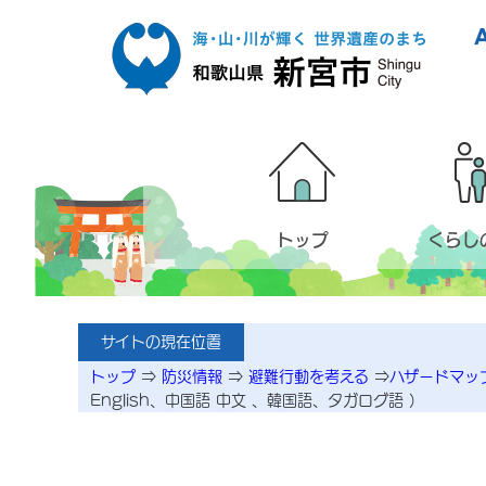
本文へ移動
トップ
くらし
サイトの現在位置
トップ
⇒
防災情報
⇒
避難行動を考える
⇒
ハザードマッ
English、中国語 中文 、韓国語、タガログ語 ）