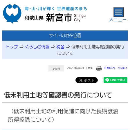
本文へ移動
メニュー
サイトの現在位置
トップ
⇒
くらしの情報
⇒
税金
⇒
低未利用土地等確認書の発行
について
2023年4月1日 更新
印刷用ページを開く
更新日
低未利用土地等確認書の発行について
（低未利用土地の利用促進に向けた長期譲渡
所得控除について）