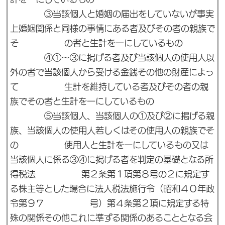
③当該個人と婚姻の届出をしていないが事実
上婚姻関係と同様の事情にある者及びその者の親族で
そ の者と生計を一にしているもの
④①～③に掲げる者及び当該個人の使用人以
外の者で当該個人から受ける金銭その他の財産によっ
て 生計を維持している者及びその者の親
族でその者と生計を一にしているもの
⑤当該個人、当該個人の①及び②に掲げる親
族、当該個人の使用人若しくはその使用人の親族でそ
の 使用人と生計を一にしているもの又は
当該個人に係る③④に掲げる者を判定の基礎となる所
得税法 第２条第１項第８号の２に規定す
る株主等とした場合に法人税法施行令（昭和４０年政
令第９７ 号）第４条第２項に規定する特
殊の関係その他これに準ずる関係のあることとなる会