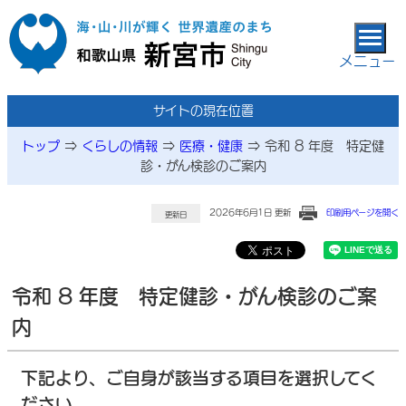
本文へ移動
メニュー
サイトの現在位置
トップ
⇒
くらしの情報
⇒
医療・健康
⇒
令和 8 年度 特定健
診・がん検診のご案内
2026年6月1日 更新
印刷用ページを開く
更新日
令和 8 年度 特定健診・がん検診のご案
内
下記より、ご自身が該当する項目を選択してく
ださい。