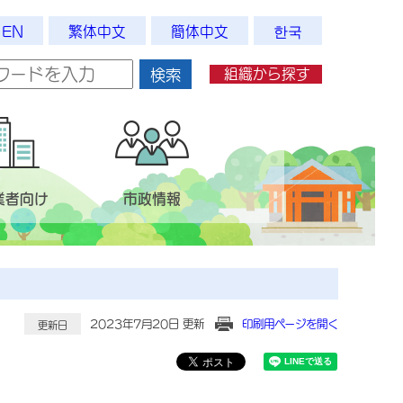
EN
繁体中文
簡体中文
한국
組織から探す
検索
業者向け
市政情報
2023年7月20日 更新
印刷用ページを開く
更新日