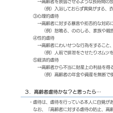
→高齢者を衰弱させるような長時間の放置
（例）入浴しておらず異臭がする、衣服が
③心理的虐待
→高齢者に対する暴言や拒否的な対応によ
（例）怒鳴る、ののしる、家族や親族・
④性的虐待
→高齢者にわいせつな行為をすること、ま
（例）人前で排泄をさせたりオムツを交
⑤経済的虐待
→高齢者から不当に財産上の利益を得る
（例）高齢者の年金や資産を無断で使う
３．高齢者虐待かな？と思ったら…
・虐待は、虐待を行っている本人に自覚があ
なお、「高齢者に対する虐待の防止、高齢