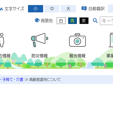
小
中
大
文字サイズ
自動翻訳
背景色
白
青
黒
の情報
防災情報
観光情報
事
・子育て・介護
⇒
高齢者虐待について