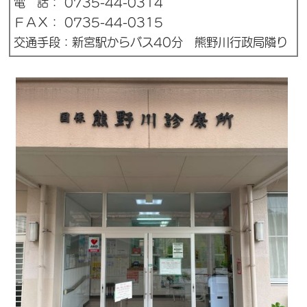
電 話： 0735-44-0314
ＦＡＸ： 0735-44-0315
交通手段：新宮駅からバス40分 熊野川行政局隣り