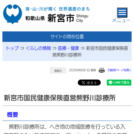
本文へ移動
メニュー
サイトの現在位置
トップ
⇒
くらしの情報
⇒
医療・健康
⇒
新宮市国民健康保険直
営熊野川診療所
2026年6月1日 更新
印刷用ページを開く
更新日
新宮市国民健康保険直営熊野川診療所
概要
熊野川診療所は、へき地の地域医療を行っている入