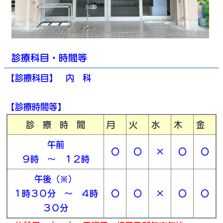
診療科目・時間等
【診療科目】 内 科
【診療時間等】
診 療 時 間
月
火
水
木
金
午前
〇
〇
×
〇
〇
９時 ～ １２時
午後（※）
１時３０分 ～ ４時
〇
〇
×
〇
〇
３０分