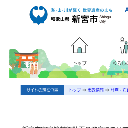
本文へ移動
トップ
くらし
サイトの現在位置
トップ
⇒
市政情報
⇒
計画・方