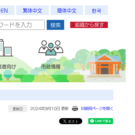
EN
繁体中文
簡体中文
한국
組織から探す
検索
業者向け
市政情報
2024年9月10日 更新
印刷用ページを開く
更新日