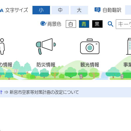
小
中
大
文字サイズ
自動翻訳
背景色
白
青
黒
の情報
防災情報
観光情報
事
針
⇒
新宮市空家等対策計画の改定について