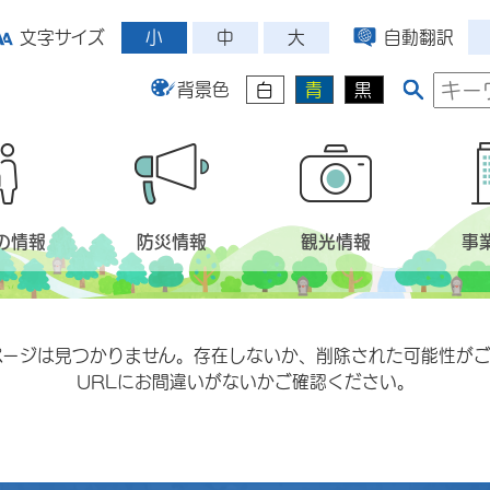
小
中
大
文字サイズ
自動翻訳
背景色
白
青
黒
の情報
防災情報
観光情報
事
ページは見つかりません。存在しないか、削除された可能性がご
URLにお間違いがないかご確認ください。