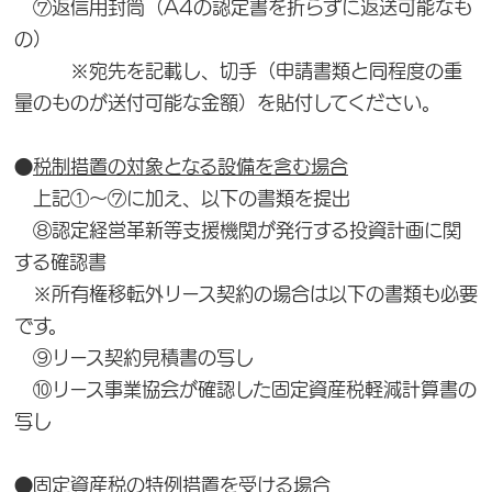
⑦返信用封筒（A4の認定書を折らずに返送可能なも
の）
※宛先を記載し、切手（申請書類と同程度の重
量のものが送付可能な金額）を貼付してください。
●
税制措置の対象となる設備を含む場合
上記①～⑦に加え、以下の書類を提出
⑧認定経営革新等支援機関が発行する投資計画に関
する確認書
※所有権移転外リース契約の場合は以下の書類も必要
です。
⑨リース契約見積書の写し
⑩リース事業協会が確認した固定資産税軽減計算書の
写し
●
固定資産税の特例措置を受ける場合