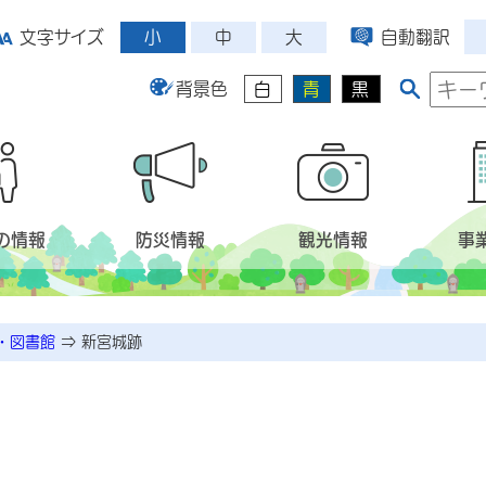
小
中
大
文字サイズ
自動翻訳
背景色
白
青
黒
の情報
防災情報
観光情報
事
・図書館
⇒
新宮城跡