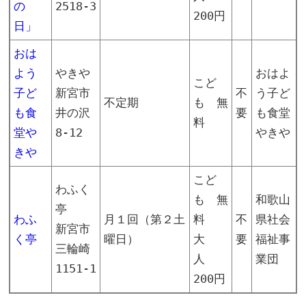
の
2518-3
200円
日」
おは
よう
やきや
おはよ
こど
子ど
新宮市
不
う子ど
不定期
も 無
も食
井の沢
要
も食堂
料
堂や
8-12
やきや
きや
こど
わふく
も 無
和歌山
亭
わふ
月１回（第２土
料
不
県社会
新宮市
く亭
曜日）
大
要
福祉事
三輪崎
人
業団
1151-1
200円