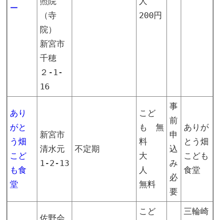
照院
人
ー
（寺
200円
院）
新宮市
千穂
２-1-
16
事
あり
こど
前
がと
も 無
ありが
新宮市
申
う畑
料
とう畑
清水元
不定期
込
こど
大
こども
1-2-13
み
も食
人
食堂
必
堂
無料
要
こど
三輪崎
佐野会