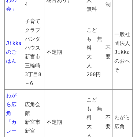
わの
場合あり）
人
4
制
会」
無料
子育て
クラブ
こど
一般社
パンダ
も 無
Jikka
団法人
ハウス
料
不
のご
不定期
Jikka
新宮市
大
要
はん
のおへ
三輪崎
人
そ
3丁目8
200円
－6
わが
こど
ら広
広角会
も 無
角
館
料
不
わがら
「カ
新宮市
不定期
大
要
広角
レー
新宮
人