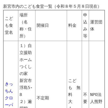
新宮市内のこども食堂一覧（令和８年５月８日現在）
場所
申
こど
（名
込
運営団
も食
開催日
料金
称・住
み
体
堂名
所）
等
１）自
立援助
ホーム
つくし
の家
新宮市
こど
きっ
浮島5-
も 無
ちん
8
料
不
NPO法
クロ
不定期
２）遍
大
要
人熊野
ーバ