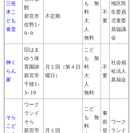
三佐
も 無
地区民
館
木こ
料
不
生委員
新宮市
不定期
ども
大
要
児童委
佐野1-
食堂
人
員協議
9-9
無料
会
旧はま
こど
ゆう保
も 無
神く
社会福
育園跡
月１回（第４日
料
不
らん
祉法人
新宮市
曜日）
大
要
家
真福会
千穂1-
人
3-19
無料
ワーク
こど
ランド
事
そら
も 無
そら
前
ワーク
こど
料
新宮市
月１回
登
ランド