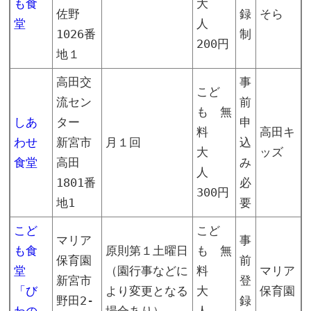
も食
大
佐野
録
そら
堂
人
1026番
制
200円
地１
高田交
事
こど
流セン
前
も 無
しあ
ター
申
料
高田キ
わせ
新宮市
月１回
込
大
ッズ
食堂
高田
み
人
1801番
必
300円
地1
要
こど
こど
マリア
事
も食
原則第１土曜日
も 無
保育園
前
堂
（園行事などに
料
マリア
新宮市
登
「び
より変更となる
大
保育園
野田2-
録