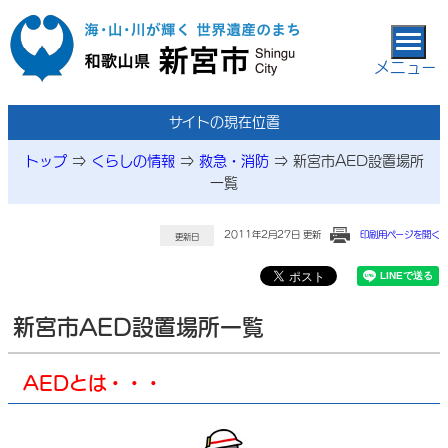
本文へ移動
メニュー
サイトの現在位置
トップ
⇒
くらしの情報
⇒
救急・消防
⇒
新宮市AED設置場所
一覧
2011年2月27日 更新
印刷用ページを開く
更新日
新宮市AED設置場所一覧
AEDとは・・・