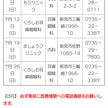
日
もクリニッ
28－
科
2-3-2
（日）
ク
0111
7月 12
耳鼻
新宮市三輪
0735－
くろしお耳
日
咽喉
崎1956-
22－
鼻咽喉科
（日）
科
10
3387
7月 19
0735－
ましょうク
新宮市佐野
日
内科
29－
リニック
1085-14
（日）
7800
7月 26
耳鼻
新宮市三輪
0735－
くろしお耳
日
咽喉
崎1956-
22－
鼻咽喉科
（日）
科
10
3387
【8月】
必ず事前に医療機関への電話連絡をお願いし
ます。