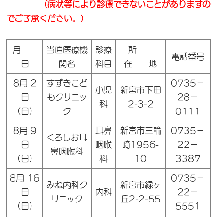
（病状等により診療できないことがありますの
でご了承ください。）
月
当直医療機
診療
所
電話番号
日
関名
科目
在 地
8月 2
すずきこど
0735－
小児
新宮市下田
日
もクリニッ
28－
科
2-3-2
（日）
ク
0111
8月 9
耳鼻
新宮市三輪
0735－
くろしお耳
日
咽喉
崎1956-
22－
鼻咽喉科
（日）
科
10
3387
8月 16
0735－
みね内科ク
新宮市緑ヶ
日
内科
22－
リニック
丘2-2-55
（日）
5551