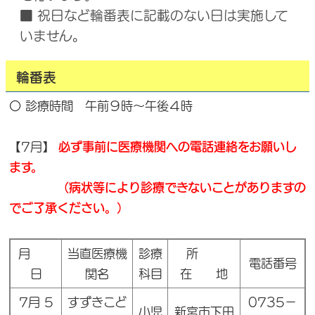
■ 祝日など輪番表に記載のない日は実施して
いません。
輪番表
〇 診療時間 午前９時～午後４時
【7月】
必ず事前に医療機関への電話連絡をお願いし
ます。
（病状等により診療できないことがありますの
でご了承ください。）
月
当直医療機
診療
所
電話番号
日
関名
科目
在 地
7月 5
すずきこど
0735－
小児
新宮市下田