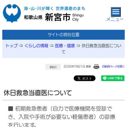
本文へ移動
メニュー
サイトの現在位置
トップ
⇒
くらしの情報
⇒
医療・健康
⇒
休日救急当直医につい
て
2026年7月21日 更新
印刷用ページを開く
更新日
休日救急当直医について
■ 初期救急患者（自力で医療機関を受診で
き、入院や手術が必要ない軽傷患者）の診療
を行います。