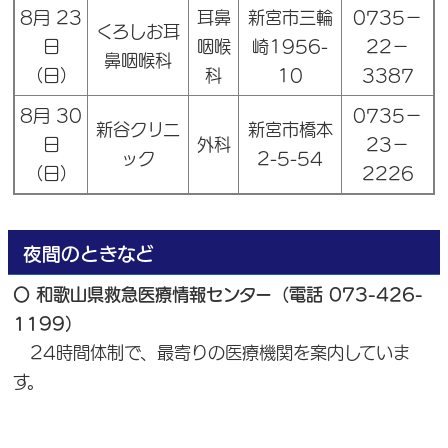
8月 23
耳鼻
新宮市三輪
0735－
くろしお耳
日
咽喉
崎1956-
22－
鼻咽喉科
（日）
科
10
3387
8月 30
0735－
新谷クリニ
新宮市橋本
日
外科
23－
ック
2-5-54
（日）
2226
夜間のときなど
〇 和歌山県救急医療情報センター（電話 073-426-
1199）
24時間体制で、最寄りの医療機関を案内していま
す。