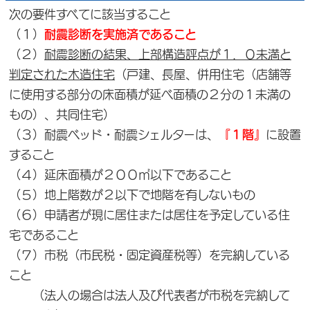
次の要件すべてに該当すること
（１）
耐震診断を実施済であること
（２）
耐震診断の結果、上部構造評点が１．０未満と
判定された木造住宅
（戸建、長屋、併用住宅（店舗等
に使用する部分の床面積が延べ面積の２分の１未満の
もの）、共同住宅）
（３）耐震ベッド・耐震シェルターは、
『１階』
に設置
すること
（４）延床面積が２００㎡以下であること
（５）地上階数が２以下で地階を有しないもの
（６）申請者が現に居住または居住を予定している住
宅であること
（７）市税（市民税・固定資産税等）を完納している
こと
（法人の場合は法人及び代表者が市税を完納して