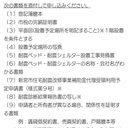
次の書類を添付して申し込みください。
（１）登記簿謄本
（２）市税の完納証明書
（３）平面図(設置予定場所を明記すること)※１階設置
を条件とする
（４）設置予定場所の写真
（５）耐震ベッド・耐震シェルター設置工事見積書
（６）耐震ベッド・耐震シェルターの名称・会社名がわ
かる書類
（７）新宮市住宅耐震改修事業補助金代理受領利用予
定申請書（様式第９号）※
（８）耐震診断結果報告書の写し※
（９）申請者と所有者が異なる場合、関係性を証明す
る書類
例：賃貸借契約書、売買契約書、戸籍謄本等