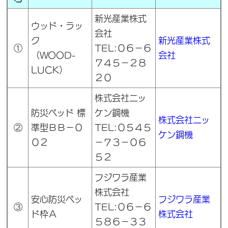
新光産業株式
ウッド・ラッ
会社
ク
新光産業株式
①
TEL:０６－６
（WOOD-
会社
７４５－２８
LUCK）
２０
株式会社ニッ
防災ベッド 標
ケン鋼機
株式会社ニッ
②
準型ＢＢ－０
TEL:０５４５
ケン鋼機
０２
－７３－０６
５２
フジワラ産業
株式会社
安心防災ベッ
フジワラ産業
③
TEL:０６－６
ド枠Ａ
株式会社
５８６－３３