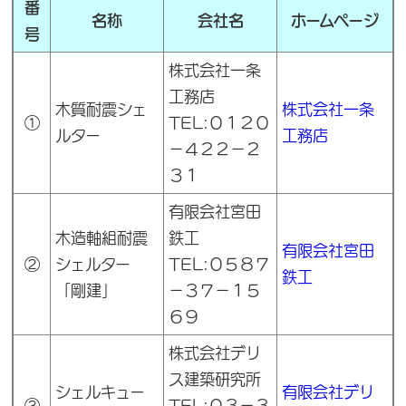
番
名称
会社名
ホームページ
号
株式会社一条
工務店
木質耐震シェ
株式会社一条
①
TEL:０１２０
ルター
工務店
－４２２－２
３１
有限会社宮田
木造軸組耐震
鉄工
有限会社宮田
②
シェルター
TEL:０５８７
鉄工
「剛建」
－３７－１５
６９
株式会社デリ
ス建築研究所
シェルキュー
有限会社デリ
③
TEL:０３－３