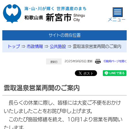
本文へ移動
メニュー
サイトの現在位置
トップ
⇒
市政情報
⇒
公共施設
⇒
雲取温泉営業再開のご案内
2025年9月26日 更新
印刷用ページを開く
更新日
雲取温泉営業再開のご案内
長らくの休業に際し、皆様には大変ご不便をおかけ
いたしましたことをお詫び申し上げます。
このたび施設修繕を終え、10月1より営業を再開い
たします。