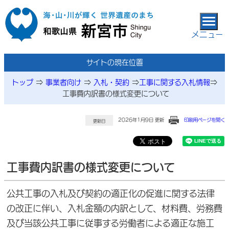
本文へ移動
メニュー
サイトの現在位置
トップ
⇒
事業者向け
⇒
入札・契約
⇒
工事に関する入札情報
⇒
工事費内訳書の様式変更について
2026年1月9日 更新
印刷用ページを開く
更新日
工事費内訳書の様式変更について
公共工事の入札及び契約の適正化の促進に関する法律
の改正に伴い、入札金額の内訳として、材料費、労務費
及び当該公共工事に従事する労働者による適正な施工