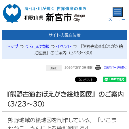
本文へ移動
メニュー
サイトの現在位置
トップ
⇒
くらしの情報
⇒
イベント
⇒
『熊野古道おぼえがき絵
地図展』のご案内（3/23～30）
2026年3月13日 更新
印刷用ページを開く
更新日
『熊野古道おぼえがき絵地図展』のご案内
（3/23～30）
熊野地域の絵地図を制作している、「いこま
わかこ」さんによる絵地図展です。