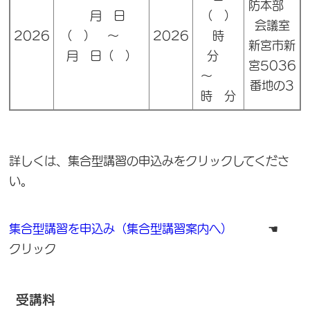
防本部
月 日
（ ）
会議室
2026
（ ） ～
2026
時
新宮市新
月 日（ ）
分
宮5036
～
番地の3
時 分
詳しくは、集合型講習の申込みをクリックしてくださ
い。
集合型講習を申込み（集合型講習案内へ）
☚
クリック
受講料