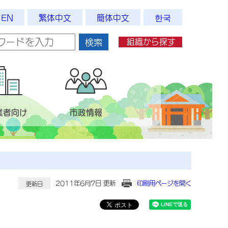
EN
繁体中文
簡体中文
한국
組織から探す
検索
業者向け
市政情報
2011年6月7日 更新
印刷用ページを開く
更新日