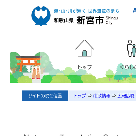
本文へ移動
トップ
くらし
サイトの現在位置
トップ
⇒
市政情報
⇒
広報広聴