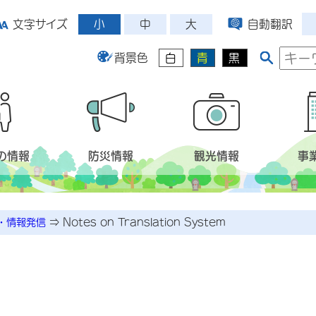
小
中
大
文字サイズ
自動翻訳
背景色
白
青
黒
の情報
防災情報
観光情報
事
・情報発信
⇒
Notes on Translation System