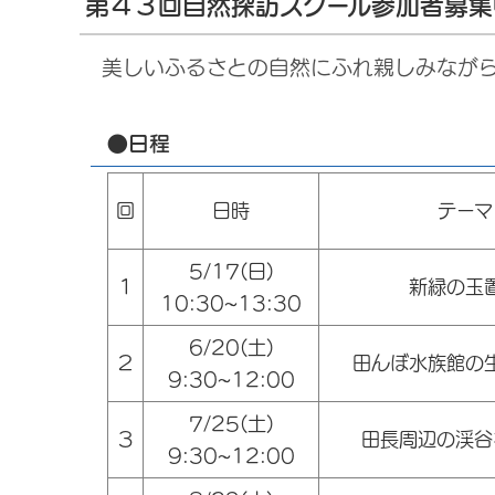
第４３回自然探訪スクール参加者募集
美しいふるさとの自然にふれ親しみなが
●日程
回
日時
テーマ
5/17(日)
１
新緑の玉
10:30~13:30
6/20(土)
２
田んぼ水族館の
9:30~12:00
7/25(土)
３
田長周辺の渓谷
9:30~12:00