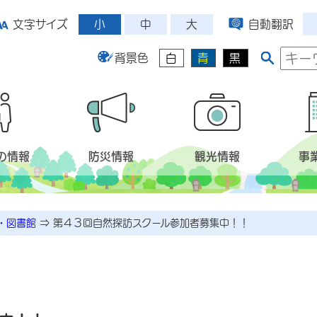
小
中
大
文字サイズ
自動翻訳
背景色
白
青
黒
の情報
防災情報
観光情報
事
・図書館
⇒
第４３回自然探訪スクール参加者募集中！！