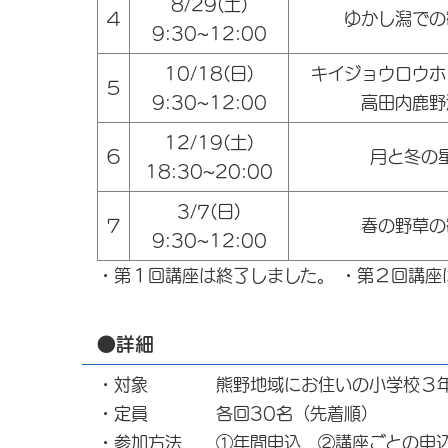
8/29(土)
４
ゆかし潟での
9:30~12:00
10/18(日)
キイジョウロウホ
５
9:30~12:00
高田内鹿野
12/19(土)
６
月と冬の
18:30~20:00
3/7(日)
７
春の野草の
9:30~12:00
・第１回講座は終了しました。 ・第２回講座
●詳細
・対象 熊野地域にお住いの小学校３年
・定員 各回3
・参加方法 ①年間申込 ②講座ごとの申