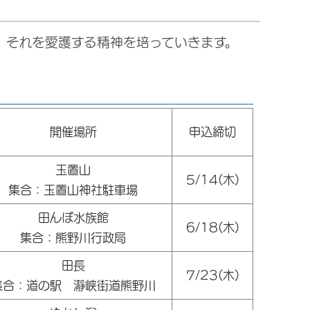
、それを愛護する精神を培っていきます。
開催場所
申込締切
玉置山
5/14(木)
集合：玉置山神社駐車場
田んぼ水族館
6/18(木)
集合：熊野川行政局
田長
7/23(木)
集合：道の駅 瀞峡街道熊野川