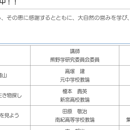
中！！
ら、その恵に感謝するとともに、大自然の営みを学び
講師
熊野学研究委員会委員
高塚 建
置山
元中学校教論
榎本 貴英
生き物探し
新宮高校教論
田原 敬治
を見よう
南紀高等学校教論