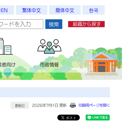
EN
繁体中文
簡体中文
한국
組織から探す
検索
業者向け
市政情報
2026年7月1日 更新
印刷用ページを開く
更新日