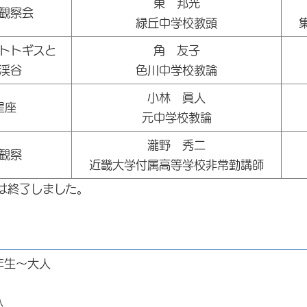
東 邦光
観察会
緑丘中学校教頭
トトギスと
角 友子
渓谷
色川中学校教論
小林 眞人
星座
元中学校教論
瀧野 秀二
観察
近畿大学付属高等学校非常勤講師
は終了しました。
生～大人
0名（先着順）
込