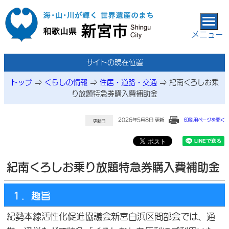
本文へ移動
メニュー
サイトの現在位置
トップ
⇒
くらしの情報
⇒
住居・道路・交通
⇒
紀南くろしお乗
り放題特急券購入費補助金
2026年5月8日 更新
印刷用ページを開く
更新日
紀南くろしお乗り放題特急券購入費補助金
１．趣旨
紀勢本線活性化促進協議会新宮白浜区間部会では、通