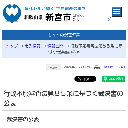
本文へ移動
メニュー
サイトの現在位置
トップ
⇒
市政情報
⇒
情報公開
⇒
行政不服審査法第８５条に基
づく裁決書の公表
2026年5月20日 更新
印刷用ページを開く
更新日
行政不服審査法第８５条に基づく裁決書の
公表
裁決書の公表