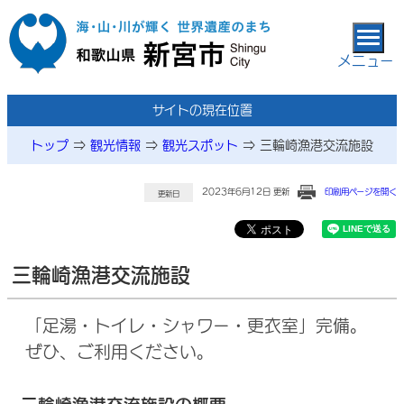
本文へ移動
メニュー
サイトの現在位置
トップ
⇒
観光情報
⇒
観光スポット
⇒
三輪崎漁港交流施設
2023年6月12日 更新
印刷用ページを開く
更新日
三輪崎漁港交流施設
「足湯・トイレ・シャワー・更衣室」完備。
ぜひ、ご利用ください。