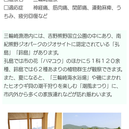
□適応症 神経痛、筋肉痛、関節痛、運動麻痺、う
ちみ、疲労回復など
三輪崎漁港内には、吉野熊野国立公園の中にあり、南
紀熊野ジオパークのジオサイトに認定されている「孔
島」「鈴島」があります。
孔島では市の花「ハマユウ」のほかに５１科１２０余
種、鈴島では６２種あまりの植物群生が観察できます。
また、夏になると、「三輪崎海水浴場」や磯にまかれ
たヒオウギ貝の潮干狩りを楽しむ「潮風まつり」に、
市内外から多くの家族連れなどが訪れ賑わいます。