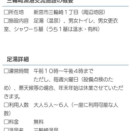
三輪崎漁港交流施設の概要
□所在地 新宮市三輪崎１丁目（周辺地図）
□施設内容 足湯（温泉）、男女トイレ、男女更衣
室、シャワー５基（うち１基は温水・有料）
足湯詳細
□運営時間 午前１０時～午後４時まで
ただし、毎週火曜日（設備点検のた
め）、悪天候等の場合、年末年始は休業させていただ
きます。
□利用人数 大人５人～６人（一度に利用可能な人
数）
□料金 無料
□温泉名 三輪崎温泉