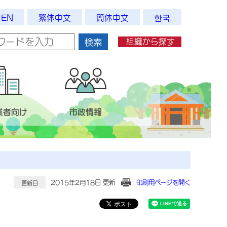
EN
繁体中文
簡体中文
한국
組織から探す
検索
業者向け
市政情報
2015年2月18日 更新
印刷用ページを開く
更新日