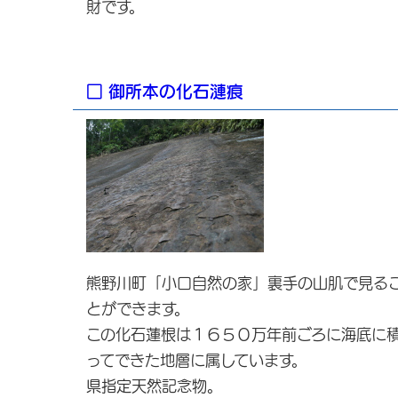
財です。
□ 御所本の化石漣痕
熊野川町「小口自然の家」裏手の山肌で見る
とができます。
この化石蓮根は１６５０万年前ごろに海底に
ってできた地層に属しています。
県指定天然記念物。