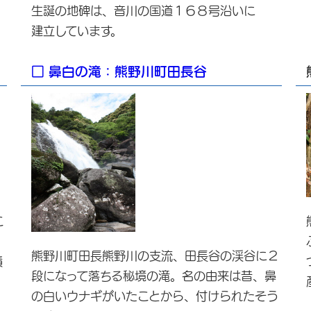
生誕の地碑は、音川の国道１６８号沿いに
建立しています。
□ 鼻白の滝：熊野川町田長谷
こ
熊野川町田長熊野川の支流、田長谷の渓谷に２
積
段になって落ちる秘境の滝。名の由来は昔、鼻
の白いウナギがいたことから、付けられたそう