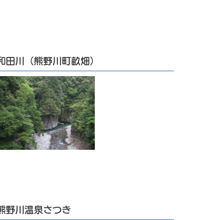
和田川（熊野川町畝畑）
熊野川温泉さつき