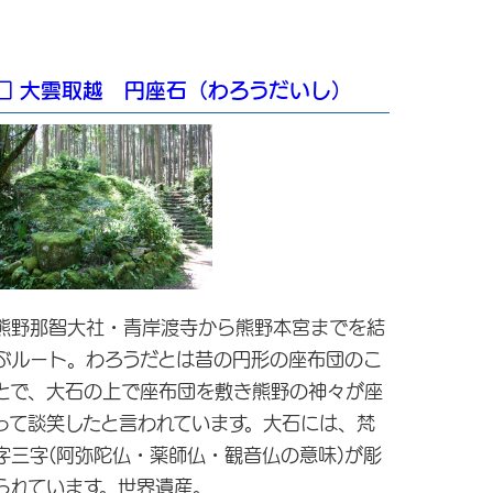
□ 大雲取越 円座石（わろうだいし）
熊野那智大社・青岸渡寺から熊野本宮までを結
ぶルート。わろうだとは昔の円形の座布団のこ
とで、大石の上で座布団を敷き熊野の神々が座
って談笑したと言われています。大石には、梵
字三字(阿弥陀仏・薬師仏・観音仏の意味)が彫
られています。世界遺産。