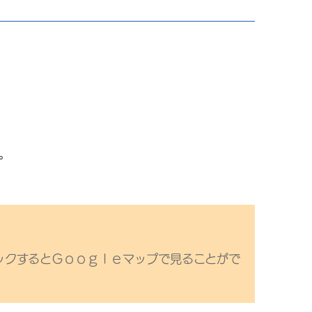
。
ックするとＧｏｏｇｌｅマップで見ることがで