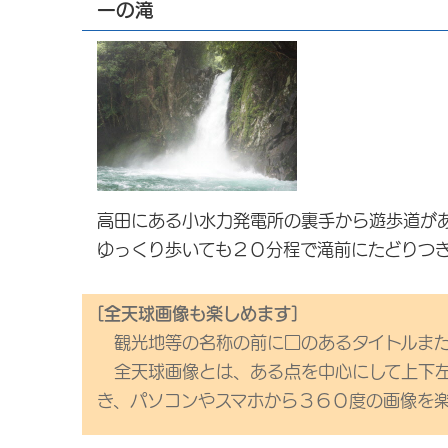
一の滝
高田にある小水力発電所の裏手から遊歩道が
ゆっくり歩いても２０分程で滝前にたどりつ
[全天球画像も楽しめます]
観光地等の名称の前に□のあるタイトルまた
全天球画像とは、ある点を中心にして上下左
き、パソコンやスマホから３６０度の画像を