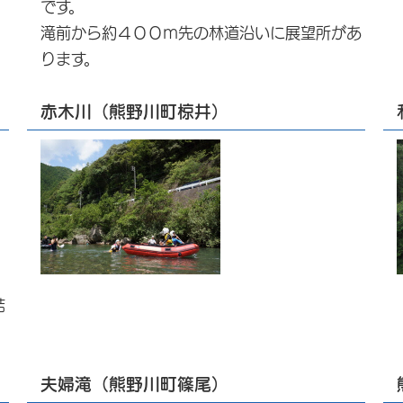
です。
滝前から約４００ｍ先の林道沿いに展望所があ
ります。
赤木川（熊野川町椋井）
結
夫婦滝（熊野川町篠尾）