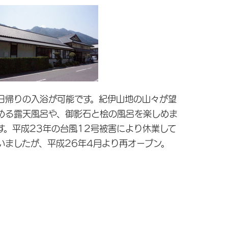
日帰りの入浴が可能です。紀伊山地の山々が望
める露天風呂や、御影石と桧の風呂を楽しめま
す。平成23年の台風12号被害により休業して
いましたが、平成26年4月より再オープン。