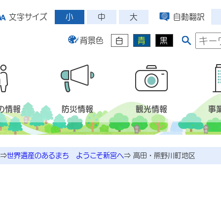
小
中
大
文字サイズ
自動翻訳
背景色
白
青
黒
の情報
防災情報
観光情報
事
⇒
世界遺産のあるまち ようこそ新宮へ
⇒
高田・熊野川町地区