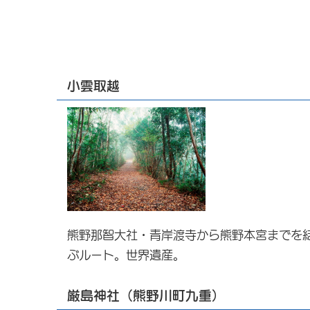
小雲取越
熊野那智大社・青岸渡寺から熊野本宮までを
ぶルート。世界遺産。
厳島神社（熊野川町九重）