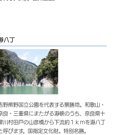
瀞八丁
吉野熊野国立公園を代表する景勝地。和歌山・
奈良・三重県にまたがる瀞峡のうち、奈良県十
津川村田戸の山彦橋から下流約１ｋｍを瀞八丁
と呼びます。国指定文化財。特別名勝。