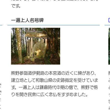
です。
一遍上人名号碑
熊野参詣道伊勢路の本宮道の近くに碑があり、
建立地として和歌山県の史跡指定を受けていま
ぐ
す。一遍上人は鎌倉時代中期の僧で、熊野で悟
で
りを開き民衆に広く念仏をすすめました。
さ
こ