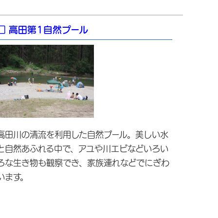
□ 高田第1自然プール
高田川の清流を利用した自然プール。美しい水
と自然あふれる中で、アユや川エビなどいろい
ろな生き物も観察でき、家族連れなどでにぎわ
います。