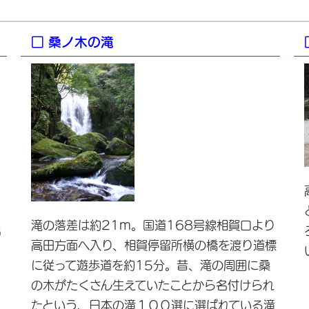
□ 桑ノ木の滝
滝の落差は約21m。国道168号線相賀口より
呂
高田方面へ入り、相賀停留所横の橋を渡り道標
に従って遊歩道を約15分。昔、滝の周囲に桑
の木がたくさん生えていたことから名付けられ
たという、日本の滝１００選に選ばれている滝