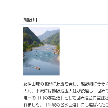
熊野川
紀伊山地の北部に源流を発し、熊野灘にそそ
大河。下流には熊野速玉大社が鎮座し、世界
唯一の「川の参詣道」として世界遺産に登録
れました。「平成の名水百選」にも選ばれた