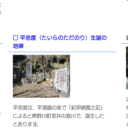
代
き
□ 平忠度（たいらのただのり）生誕の
地碑
平忠度は、平清盛の弟で『紀伊続風土記』
つ
によると熊野川町宮井の音川で、誕生した
とあります。