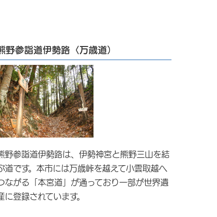
熊野参詣道伊勢路〈万歳道）
熊野参詣道伊勢路は、伊勢神宮と熊野三山を結
ぶ道です。本市には万歳峠を越えて小雲取越へ
つながる「本宮道」が通っており一部が世界遺
産に登録されています。