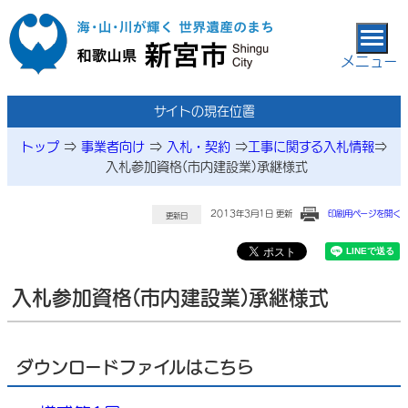
本文へ移動
メニュー
サイトの現在位置
トップ
⇒
事業者向け
⇒
入札・契約
⇒
工事に関する入札情報
⇒
入札参加資格(市内建設業)承継様式
2013年3月1日 更新
印刷用ページを開く
更新日
入札参加資格(市内建設業)承継様式
ダウンロードファイルはこちら