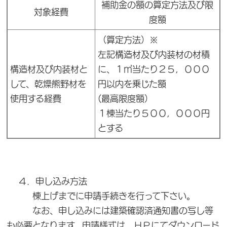
補助金の額の算定方法及び限
対象経費
度額
（算定方法）※
左記構造材及び内装材の材積
構造材及び内装材と
に、１㎥当たり２５，０００
して、乾燥熊野材を
円以内を乗じた額
使用する経費
(最高限度額）
１棟当たり５００，０００円
とする
４．申し込み方法
棟上げまでに申請手続きを行って下さい。
なお、申し込みには建築確認済通知書の写し等
も必要となります。申請様式は、ＨＰにてダウンロード