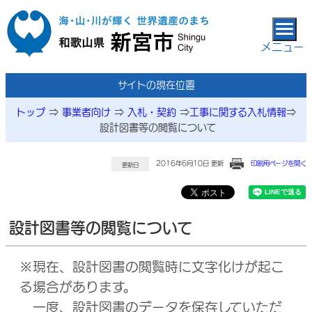
本文へ移動
メニュー
サイトの現在位置
トップ
⇒
事業者向け
⇒
入札・契約
⇒
工事に関する入札情報
⇒
設計図書等の閲覧について
2016年6月10日 更新
印刷用ページを開く
更新日
設計図書等の閲覧について
※現在、設計図書の閲覧時に文字化けが起こ
る場合があります。
一度、設計図書のデータを保存していただ