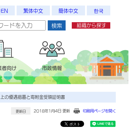
EN
繁体中文
簡体中文
한국
組織から探す
検索
業者向け
市政情報
制上の優遇措置と寄附金受領証明書
2018年1月4日 更新
印刷用ページを開く
更新日