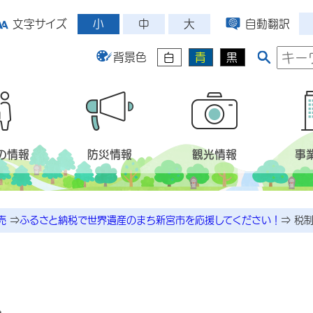
小
中
大
文字サイズ
自動翻訳
背景色
白
青
黒
の情報
防災情報
観光情報
事
売
⇒
ふるさと納税で世界遺産のまち新宮市を応援してください！
⇒
税