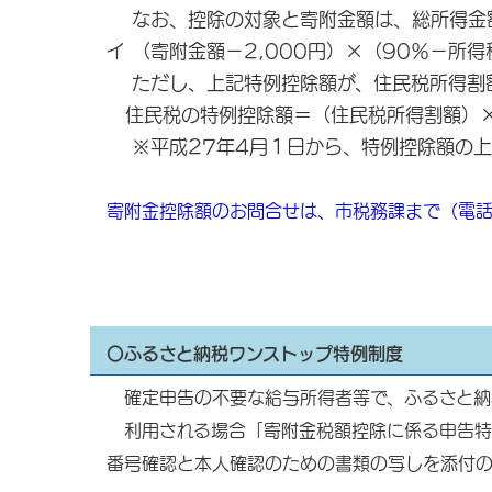
なお、控除の対象と寄附金額は、総所得金額
イ （寄附金額－2,000円）×（90％－所得
ただし、上記特例控除額が、住民税所得割
住民税の特例控除額＝（住民税所得割額）×
※平成27年4月１日から、特例控除額の上
寄附金控除額のお問合せは、市税務課まで（電話：0
〇ふるさと納税ワンストップ特例制度
確定申告の不要な給与所得者等で、ふるさと納
利用される場合「寄附金税額控除に係る申告特
番号確認と本人確認のための書類の写しを添付の